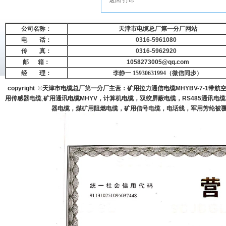
返回
打印
公司名称：
天津市电缆总厂第一分厂网站
电 话：
0316-5961080
传 真：
0316-5962920
邮
箱：
1058273005@qq.com
经 理：
李静一 15930631994（微信同步）
copyright
©
天津市电缆总厂第一分厂主营：矿用拉力通信电缆MHYBV-7-1带航空
,
用传感器电缆
矿用通讯电缆MHYV
，计算机电缆，双绞屏蔽电缆，RS485通讯电缆
器电缆，煤矿用阻燃电缆，矿用信号电缆，电话线，军用芳纶被