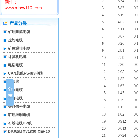
2
6.54
0.
网址：
www.mhyv110.com
3
5.83
0.
4
5.19
0.
5
4.62
0.
产品分类
6
4.11
0.
矿用阻燃电缆
7
3.67
0.
控制电缆
8
3.26
0.
矿用通信电缆
9
2.91
0.
计算机电缆
10
2.59
0.
11
2.30
0.
电话电缆
12
2.05
0.
CAN总线RS485电缆
13
1.82
0.
视频线
14
1.63
0.
电力电缆
15
1.45
0.
弱电电缆
16
1.29
0.
铁路信号电缆
17
1.15
0.
18
1.02
0.
矿用控制电缆
19
0.912
0.
布线电缆BV线
20
0.813
0.
DP总线6XV1830-OEH10
21
0.724
0.