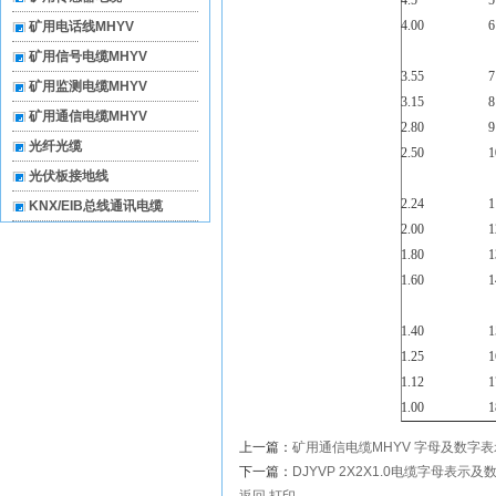
4.5
5
4.00
6
矿用电话线MHYV
矿用信号电缆MHYV
3.55
7
矿用监测电缆MHYV
3.15
8
矿用通信电缆MHYV
2.80
9
光纤光缆
2.50
1
光伏板接地线
2.24
1
KNX/EIB总线通讯电缆
2.00
1
1.80
1
1.60
1
1.40
1
1.25
1
1.12
1
1.00
1
上一篇：
矿用通信电缆MHYV 字母及数字
下一篇：
DJYVP 2X2X1.0电缆字母表示