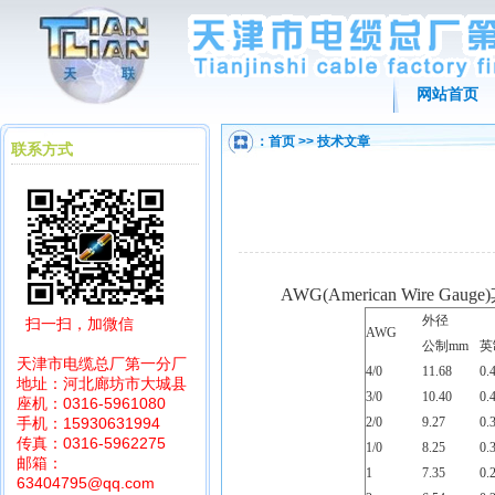
网站首页
：
首页
>>
技术文章
联系方式
AWG(American Wire Gauge)
外径
扫一扫，加微信
AWG
公制
mm
英
天津市电缆总厂第一分厂
4/0
11.68
0.
地址：河北廊坊市大城县
3/0
10.40
0.
座机：0316-5961080
手机：15930631994
2/0
9.27
0.
传真：0316-5962275
1/0
8.25
0.
邮箱：
1
7.35
0.
63404795@qq.com