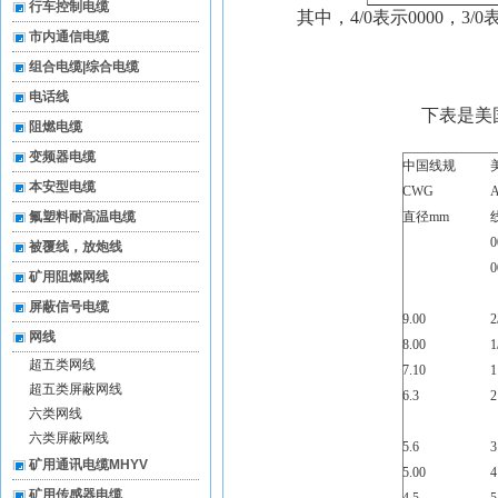
行车控制电缆
其中，
4/0
表示
0000
，
3/0
市内通信电缆
组合电缆|综合电缆
电话线
下表是美
阻燃电缆
变频器电缆
中国线规
本安型电缆
CWG
氟塑料耐高温电缆
直径
mm
0
被覆线，放炮线
0
矿用阻燃网线
屏蔽信号电缆
9.00
2
网线
8.00
1
超五类网线
7.10
1
超五类屏蔽网线
6.3
2
六类网线
六类屏蔽网线
5.6
3
矿用通讯电缆MHYV
5.00
4
矿用传感器电缆