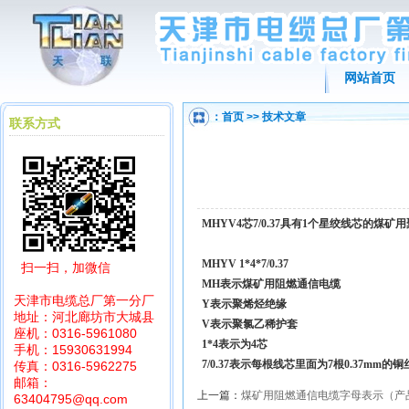
网站首页
：
首页
>>
技术文章
联系方式
MHYV4芯7/0.37具有1个星绞线芯的
MHYV 1*4*7/0.37
扫一扫，加微信
MH表示煤矿用阻燃通信电缆
天津市电缆总厂第一分厂
Y表示聚烯烃绝缘
地址：河北廊坊市大城县
V表示聚氯乙稀护套
座机：0316-5961080
1*4表示为4芯
手机：15930631994
7/0.37表示每根线芯里面为7根0.37mm的铜
传真：0316-5962275
邮箱：
上一篇：
煤矿用阻燃通信电缆字母表示（产
63404795@qq.com