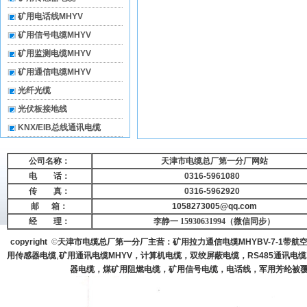
矿用电话线MHYV
矿用信号电缆MHYV
矿用监测电缆MHYV
矿用通信电缆MHYV
光纤光缆
光伏板接地线
KNX/EIB总线通讯电缆
公司名称：
天津市电缆总厂第一分厂网站
电 话：
0316-5961080
传 真：
0316-5962920
邮
箱：
1058273005@qq.com
经 理：
李静一 15930631994（微信同步）
copyright
©
天津市电缆总厂第一分厂主营：矿用拉力通信电缆MHYBV-7-1带航空
,
用传感器电缆
矿用通讯电缆MHYV
，计算机电缆，双绞屏蔽电缆，RS485通讯电缆
器电缆，煤矿用阻燃电缆，矿用信号电缆，电话线，军用芳纶被